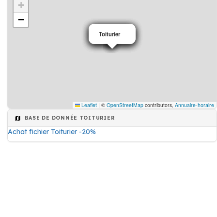
+
−
Toiturier
Toiturier
Toiturier
Toiturier
Leaflet
|
©
OpenStreetMap
contributors,
Annuaire-horaire
BASE DE DONNÉE TOITURIER
Achat fichier Toiturier -20%