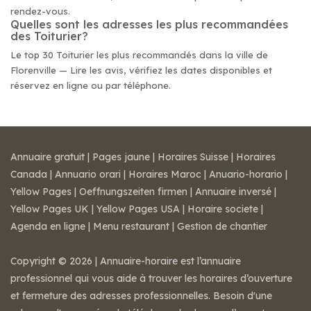
rendez-vous.
Quelles sont les adresses les plus recommandées
des Toiturier?
Le top 30 Toiturier les plus recommandés dans la ville de
Florenville — Lire les avis, vérifiez les dates disponibles et
réservez en ligne ou par téléphone.
Annuaire gratuit
|
Pages jaune
|
Horaires Suisse
|
Horaires
Canada
|
Annuario orari
|
Horaires Maroc
|
Anuario-horario
|
Yellow Pages
|
Oeffnungszeiten firmen
|
Annuaire inversé
|
Yellow Pages UK
|
Yellow Pages USA
|
Horaire societe
|
Agenda en ligne
|
Menu restaurant
|
Gestion de chantier
Copyright © 2026 | Annuaire-horaire est l’annuaire
professionnel qui vous aide à trouver les horaires d’ouverture
et fermeture des adresses professionnelles. Besoin d'une