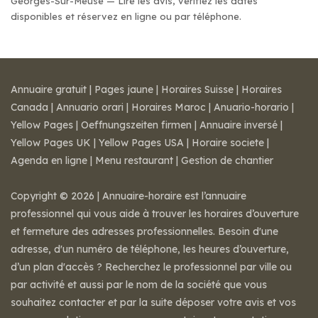
Georges-Sur-Meuse — Lire les avis, vérifiez les dates
disponibles et réservez en ligne ou par téléphone.
Annuaire gratuit
|
Pages jaune
|
Horaires Suisse
|
Horaires
Canada
|
Annuario orari
|
Horaires Maroc
|
Anuario-horario
|
Yellow Pages
|
Oeffnungszeiten firmen
|
Annuaire inversé
|
Yellow Pages UK
|
Yellow Pages USA
|
Horaire societe
|
Agenda en ligne
|
Menu restaurant
|
Gestion de chantier
Copyright © 2026 | Annuaire-horaire est l’annuaire
professionnel qui vous aide à trouver les horaires d’ouverture
et fermeture des adresses professionnelles. Besoin d'une
adresse, d'un numéro de téléphone, les heures d’ouverture,
d’un plan d'accès ? Recherchez le professionnel par ville ou
par activité et aussi par le nom de la société que vous
souhaitez contacter et par la suite déposer votre avis et vos