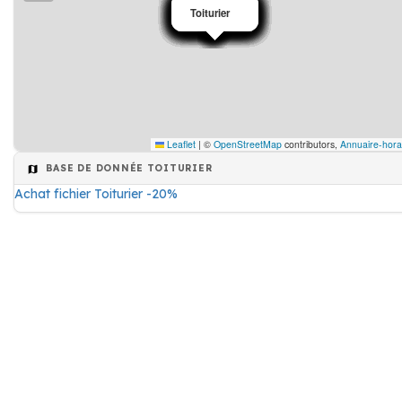
Toiturier
Toiturier
Toiturier
Toiturier
Toiturier
Toiturier
Toiturier
Toiturier
Toiturier
Toiturier
Toiturier
Toiturier
Toiturier
Toiturier
Toiturier
Toiturier
Toiturier
Toiturier
Toiturier
Toiturier
Leaflet
|
©
OpenStreetMap
contributors,
Annuaire-hora
BASE DE DONNÉE TOITURIER
Achat fichier Toiturier -20%