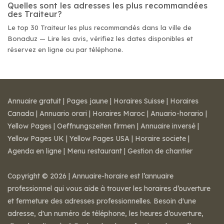
Quelles sont les adresses les plus recommandées
des Traiteur?
Le top 30 Traiteur les plus recommandés dans la ville de
Bonaduz — Lire les avis, vérifiez les dates disponibles et
réservez en ligne ou par téléphone.
Annuaire gratuit
|
Pages jaune
|
Horaires Suisse
|
Horaires
Canada
|
Annuario orari
|
Horaires Maroc
|
Anuario-horario
|
Yellow Pages
|
Oeffnungszeiten firmen
|
Annuaire inversé
|
Yellow Pages UK
|
Yellow Pages USA
|
Horaire societe
|
Agenda en ligne
|
Menu restaurant
|
Gestion de chantier
Copyright © 2026 | Annuaire-horaire est l’annuaire
professionnel qui vous aide à trouver les horaires d’ouverture
et fermeture des adresses professionnelles. Besoin d'une
adresse, d'un numéro de téléphone, les heures d’ouverture,