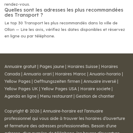
rendez-vous.
Quelles sont les adresses les plus recommandées
des Transport ?
Le top 30 Transport les plus recommandés dans la ville de
Ollon — Lire les avis, vérifiez les dates disponibles et réservez
en ligne ou par téléphone.
Annuaire gratuit
|
Pages jaune
|
Horaires Suisse
|
Horaires
Canada
|
Annuario orari
|
Horaires Maroc
|
Anuario-horario
|
Yellow Pages
|
Oeffnungszeiten firmen
|
Annuaire inversé
|
Yellow Pages UK
|
Yellow Pages USA
|
Horaire societe
|
Agenda en ligne
|
Menu restaurant
|
Gestion de chantier
Copyright © 2026 | Annuaire-horaire est l’annuaire
professionnel qui vous aide à trouver les horaires d’ouverture
et fermeture des adresses professionnelles. Besoin d'une