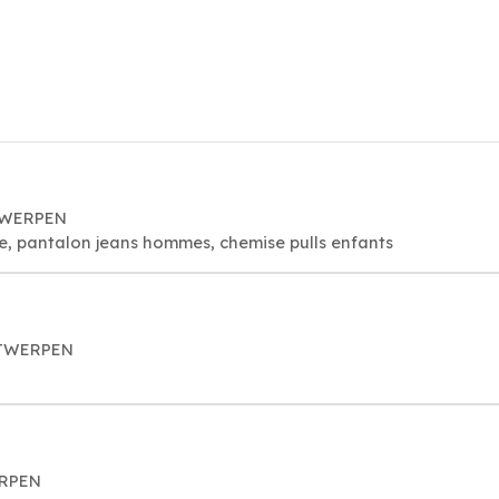
NTWERPEN
e, pantalon jeans hommes, chemise pulls enfants
ANTWERPEN
ERPEN