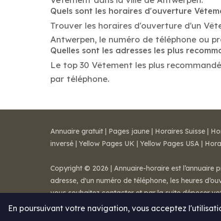
Quels sont les horaires d'ouverture Vêtem
Trouver les horaires d'ouverture d'un Vê
Antwerpen, le numéro de téléphone ou pr
Quelles sont les adresses les plus recom
Le top 30 Vêtement les plus recommandés d
par téléphone.
Annuaire gratuit
|
Pages jaune
|
Horaires Suisse
|
Ho
inversé
|
Yellow Pages UK
|
Yellow Pages USA
|
Hora
Copyright © 2026 | Annuaire-horaire est l’annuaire p
adresse, d'un numéro de téléphone, les heures d’ouve
vous souhaitez contacter et par la suite déposer v
Mentions légales
-
Conditions de ventes
-
Contact
En poursuivant votre navigation, vous acceptez l'utilisat