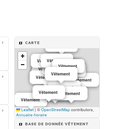
CARTE
Vêtement
+
Vêtement
Vêtement
−
Vêtement
Vêtement
Vêtement
Vêtement
Vêtement
Vêtement
Vêtement
Vêtement
Vêtement
Vêtement
Vêtement
Vêtement
Vêtement
Vêtement
Vêtement
Vêtement
Vêtement
Leaflet
|
©
OpenStreetMap
contributors,
Annuaire-horaire
BASE DE DONNÉE VÊTEMENT