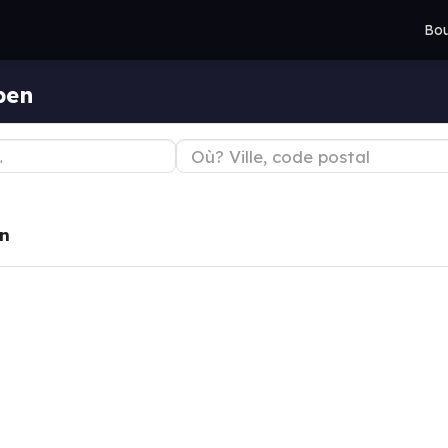
Bou
pen
n