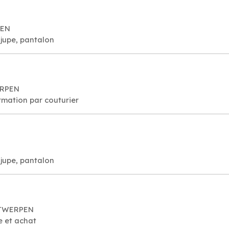
PEN
jupe, pantalon
ERPEN
rmation par couturier
jupe, pantalon
NTWERPEN
e et achat