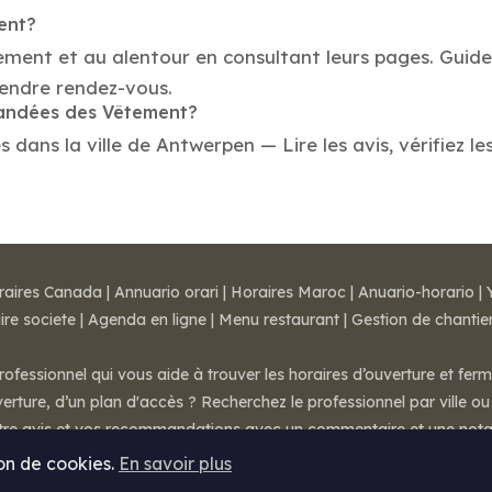
ent?
tement et au alentour en consultant leurs pages. Guid
endre rendez-vous.
mandées des Vêtement?
ans la ville de Antwerpen — Lire les avis, vérifiez les
raires Canada
|
Annuario orari
|
Horaires Maroc
|
Anuario-horario
|
ire societe
|
Agenda en ligne
|
Menu restaurant
|
Gestion de chantie
rofessionnel qui vous aide à trouver les horaires d’ouverture et fer
rture, d’un plan d'accès ? Recherchez le professionnel par ville ou 
otre avis et vos recommandations avec un commentaire et une nota
ion de cookies.
En savoir plus