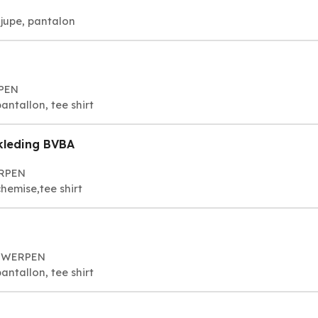
jupe, pantalon
RPEN
ntallon, tee shirt
kleding BVBA
ERPEN
chemise,tee shirt
NTWERPEN
ntallon, tee shirt