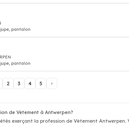
N
jupe, pantalon
ERPEN
jupe, pantalon
2
3
4
5
ssion de Vêtement à Antwerpen?
iétés exerçant la profession de Vêtement Antwerpen. V