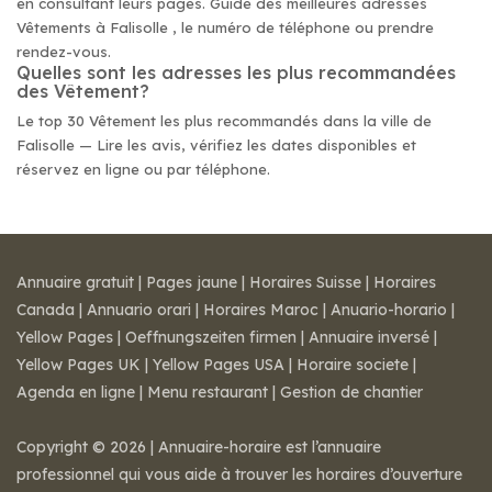
en consultant leurs pages. Guide des meilleures adresses
Vêtements à Falisolle , le numéro de téléphone ou prendre
rendez-vous.
Quelles sont les adresses les plus recommandées
des Vêtement?
Le top 30 Vêtement les plus recommandés dans la ville de
Falisolle — Lire les avis, vérifiez les dates disponibles et
réservez en ligne ou par téléphone.
Annuaire gratuit
|
Pages jaune
|
Horaires Suisse
|
Horaires
Canada
|
Annuario orari
|
Horaires Maroc
|
Anuario-horario
|
Yellow Pages
|
Oeffnungszeiten firmen
|
Annuaire inversé
|
Yellow Pages UK
|
Yellow Pages USA
|
Horaire societe
|
Agenda en ligne
|
Menu restaurant
|
Gestion de chantier
Copyright © 2026 | Annuaire-horaire est l’annuaire
professionnel qui vous aide à trouver les horaires d’ouverture