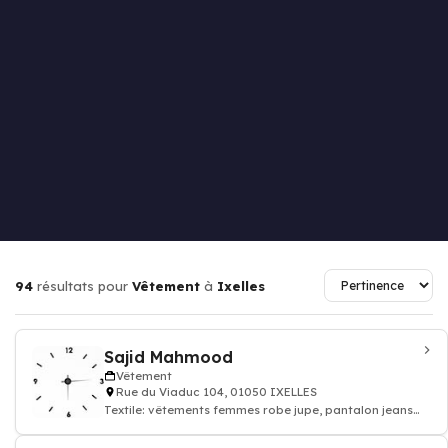
94
résultats pour
Vêtement
à
Ixelles
Sajid Mahmood
Vêtement
Rue du Viaduc 104, 01050 IXELLES
Textile: vêtements femmes robe jupe, pantalon jeans
hommes, chemise pulls enfants