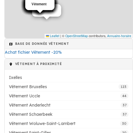
Vêtement
Vêtement
Vêtement
Vêtement
Vêtement
Vêtement
Vêtement
Vêtement
Vêtement
Vêtement
Vêtement
Vêtement
Vêtement
Vêtement
Vêtement
Vêtement
Vêtement
Vêtement
Leaflet
|
©
OpenStreetMap
contributors,
Annuaire-horaire
BASE DE DONNÉE VÊTEMENT
Achat fichier Vêtement -20%
VÊTEMENT À PROXIMITÉ
Ixelles
Vêtement Bruxelles
123
Vêtement Uccle
44
Vêtement Anderlecht
37
Vêtement Schaerbeek
37
Vêtement Woluwe-Saint-Lambert
30
Vêtement Saint-Gilles
20