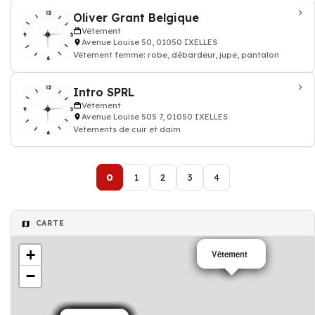
Oliver Grant Belgique
Vêtement
Avenue Louise 50, 01050 IXELLES
Vêtement femme: robe, débardeur, jupe, pantalon
Intro SPRL
Vêtement
Avenue Louise 505 7, 01050 IXELLES
Vêtements de cuir et daim
0
1
2
3
4
CARTE
+
Vêtement
Vêtement
−