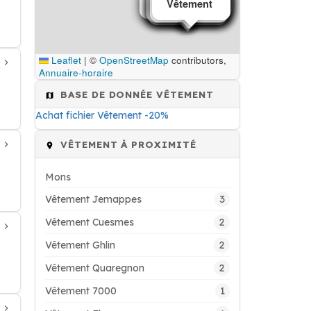
Vêtement
Vêtement
Vêtement
Vêtement
Vêtement
Vêtement
Vêtement
Vêtement
Vêtement
Vêtement
Vêtement
Vêtement
Vêtement
Vêtement
Vêtement
Vêtement
Leaflet
|
©
OpenStreetMap
contributors,
Annuaire-horaire
BASE DE DONNÉE VÊTEMENT
Achat fichier Vêtement -20%
VÊTEMENT À PROXIMITÉ
Mons
3
Vêtement Jemappes
2
Vêtement Cuesmes
2
Vêtement Ghlin
2
Vêtement Quaregnon
1
Vêtement 7000