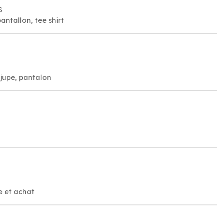
S
ntallon, tee shirt
jupe, pantalon
e et achat