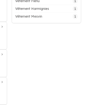
1
Vêtement Flenu
1
Vêtement Harmignies
1
Vêtement Mesvin