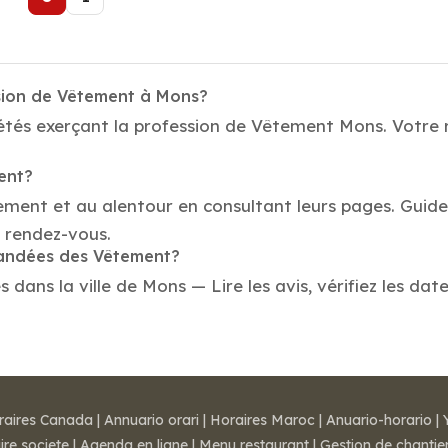
ssion de Vêtement à Mons?
étés exerçant la profession de Vêtement Mons. Votre 
ent?
tement et au alentour en consultant leurs pages. Guid
 rendez-vous.
mandées des Vêtement?
ns la ville de Mons — Lire les avis, vérifiez les date
raires Canada
|
Annuario orari
|
Horaires Maroc
|
Anuario-horario
|
ire societe
|
Agenda en ligne
|
Menu restaurant
|
Gestion de chantie