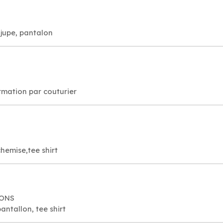
jupe, pantalon
rmation par couturier
chemise,tee shirt
MONS
ntallon, tee shirt