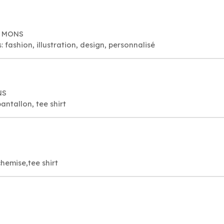
0 MONS
 fashion, illustration, design, personnalisé
NS
ntallon, tee shirt
chemise,tee shirt