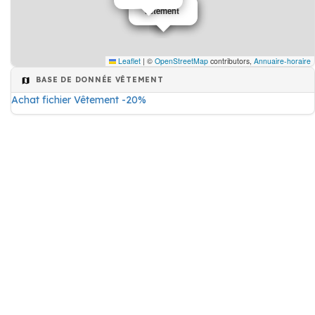
Vêtement
Vêtement
Leaflet
|
©
OpenStreetMap
contributors,
Annuaire-horaire
BASE DE DONNÉE VÊTEMENT
Achat fichier Vêtement -20%