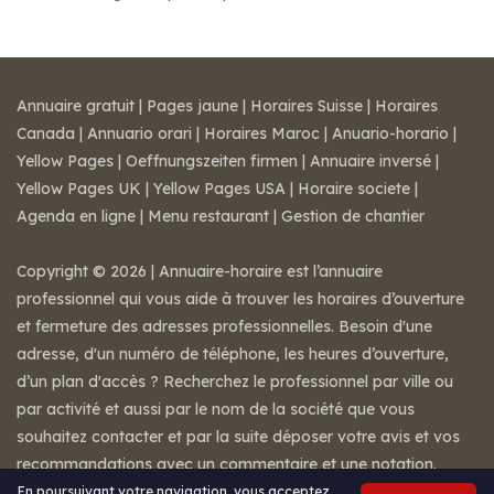
Annuaire gratuit
|
Pages jaune
|
Horaires Suisse
|
Horaires
Canada
|
Annuario orari
|
Horaires Maroc
|
Anuario-horario
|
Yellow Pages
|
Oeffnungszeiten firmen
|
Annuaire inversé
|
Yellow Pages UK
|
Yellow Pages USA
|
Horaire societe
|
Agenda en ligne
|
Menu restaurant
|
Gestion de chantier
Copyright © 2026 | Annuaire-horaire est l’annuaire
professionnel qui vous aide à trouver les horaires d’ouverture
et fermeture des adresses professionnelles. Besoin d'une
adresse, d'un numéro de téléphone, les heures d’ouverture,
d’un plan d'accès ? Recherchez le professionnel par ville ou
par activité et aussi par le nom de la société que vous
souhaitez contacter et par la suite déposer votre avis et vos
recommandations avec un commentaire et une notation.
Mentions légales
-
Conditions de ventes
-
Contact
En poursuivant votre navigation, vous acceptez