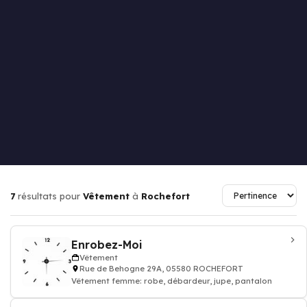
7
résultats pour
Vêtement
à
Rochefort
Enrobez-Moi
Vêtement
Rue de Behogne 29A, 05580 ROCHEFORT
Vêtement femme: robe, débardeur, jupe, pantalon