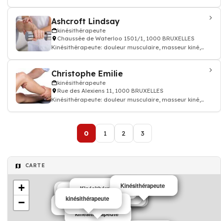
Ashcroft Lindsay
kinésithérapeute
Chaussée de Waterloo 1501/1, 1000 BRUXELLES
Kinésithérapeute: douleur musculaire, masseur kiné,
kinésithérapeute
Christophe Emilie
kinésithérapeute
Rue des Alexiens 11, 1000 BRUXELLES
Kinésithérapeute: douleur musculaire, masseur kiné,
kinésithérapeute
0
1
2
3
CARTE
+
Kinésithérapeute
Kinésithérapeute
Kinésithérapeute
kinésithérapeute
kinésithérapeute
kinésithérapeute
kinésithérapeute
kinésithérapeute
kinésithérapeute
kinésithérapeute
kinésithérapeute
kinésithérapeute
−
kinésithérapeute
kinésithérapeute
kinésithérapeute