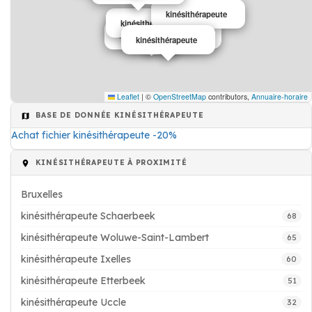
kinésithérapeute
kinésithérapeute
kinésithérapeute
kinésithérapeute
kinésithérapeute
Leaflet
|
©
OpenStreetMap
contributors,
Annuaire-horaire
BASE DE DONNÉE KINÉSITHÉRAPEUTE
Achat fichier kinésithérapeute -20%
KINÉSITHÉRAPEUTE À PROXIMITÉ
Bruxelles
kinésithérapeute Schaerbeek
68
kinésithérapeute Woluwe-Saint-Lambert
65
kinésithérapeute Ixelles
60
kinésithérapeute Etterbeek
51
kinésithérapeute Uccle
32