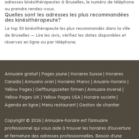
adresses kinésithérapeutes à Bruxelles, le numéro de téléphone
ou prendre rendez-vous.
Quelles sont les adresses les plus recommandées
des kinésithérapeute?
Le top 30 kinésithérapeute les plus recommandés dans la ville
de Bruxelles — Lire les avis, vérifiez les dates disponibles et
réservez en ligne ou par téléphone.
Annuaire gratuit
|
Pages jaune
|
Horaires Suisse
|
Horaires
Canada
|
Annuario orari
|
Horaires Maroc
|
Anuario-horario
|
Yellow Pages
|
Oeffnungszeiten firmen
|
Annuaire inversé
|
Yellow Pages UK
|
Yellow Pages USA
|
Horaire societe
|
Agenda en ligne
|
Menu restaurant
|
Gestion de chantier
Copyright © 2026 | Annuaire-horaire est l’annuaire
professionnel qui vous aide à trouver les horaires d’ouverture
et fermeture des adresses professionnelles. Besoin d'une