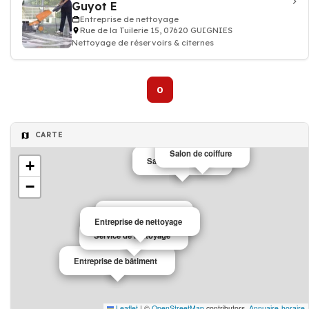
Guyot E
Entreprise de nettoyage
Rue de la Tuilerie 15, 07620 GUIGNIES
Nettoyage de réservoirs & citernes
0
CARTE
Salon de coiffure
Salons de thé café
+
−
maison de retraite
Entreprise de nettoyage
Service de nettoyage
Entreprise de bâtiment
Leaflet
|
©
OpenStreetMap
contributors,
Annuaire-horaire