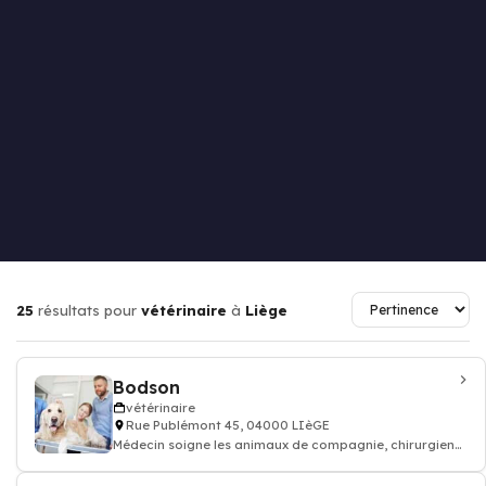
25
résultats pour
vétérinaire
à
Liège
Bodson
vétérinaire
Rue Publémont 45, 04000 LIèGE
Médecin soigne les animaux de compagnie, chirurgien
vétérinaire: consultation vaccin, o