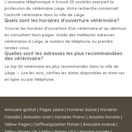
L'annuaire téléphonique a trouvé 25 sociétés exerçant la
profession de vétérinaire Liège. Votre recherche concernait
l'activité vétérinaire dans la ville de Liège.
Quels sont les horaires d'ouverture vétérinaire?
Trouver les horaires d'ouverture d'un vétérinaire et au alentour
en consultant leurs pages. Guide des meilleures adresses
vétérinaires à Liège, le numéro de téléphone ou prendre
rendez-vous.
Quelles sont les adresses les plus recommandées
des vétérinaire?
Le top 30 vétérinaire les plus recommandés dans la ville de
Liège — Lire les avis, vérifiez les dates disponibles et réservez
en ligne ou par téléphone.
Annuaire gratuit
|
Pages jaune
|
Horaires Suisse
|
Horaires
Canada
|
Annuario orari
|
Horaires Maroc
|
Anuario-horario
|
Yellow Pages
|
Oeffnungszeiten firmen
|
Annuaire inversé
|
Yellow Pages UK
|
Yellow Pages USA
|
Horaire societe
|