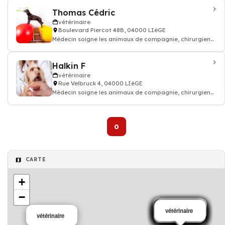
Thomas Cédric
vétérinaire
Boulevard Piercot 48B, 04000 LIèGE
Médecin soigne les animaux de compagnie, chirurgien
vétérinaire: consultation vaccin, o
Halkin F
vétérinaire
Rue Velbruck 4, 04000 LIèGE
Médecin soigne les animaux de compagnie, chirurgien
vétérinaire: consultation vaccin, o
0
CARTE
+
−
Vétérinaire
vétérinaire
vétérinaire
vétérinaire
vétérinaire
vétérinaire
vétérinaire
vétérinaire
vétérinaire
vétérinaire
vétérinaire
vétérinaire
vétérinaire
vétérinaire
vétérinaire
vétérinaire
vétérinaire
vétérinaire
vétérinaire
vétérinaire