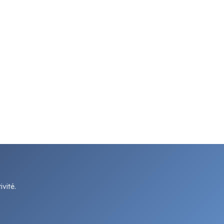
vité.