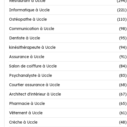
Restaurant à Uccle
(294)
Informatique à Uccle
(221)
Ostéopathe à Uccle
(110)
Communication à Uccle
(98)
Dentiste à Uccle
(95)
kinésithérapeute à Uccle
(94)
Assurance à Uccle
(91)
Salon de coiffure à Uccle
(84)
Psychanalyste à Uccle
(83)
Courtier assurance à Uccle
(68)
Architect d'intérieur à Uccle
(67)
Pharmacie à Uccle
(65)
Vêtement à Uccle
(61)
Crèche à Uccle
(48)