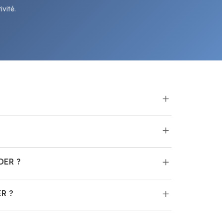
vité.
DER ?
R ?