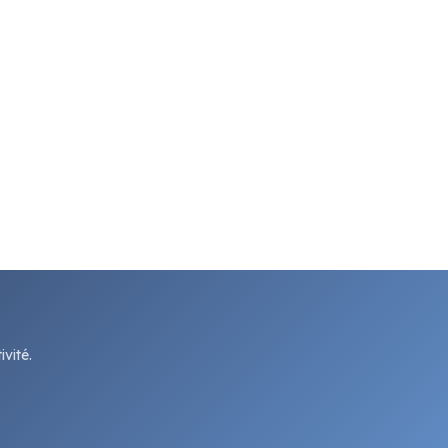
vité.