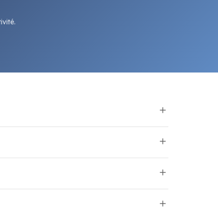
vité.