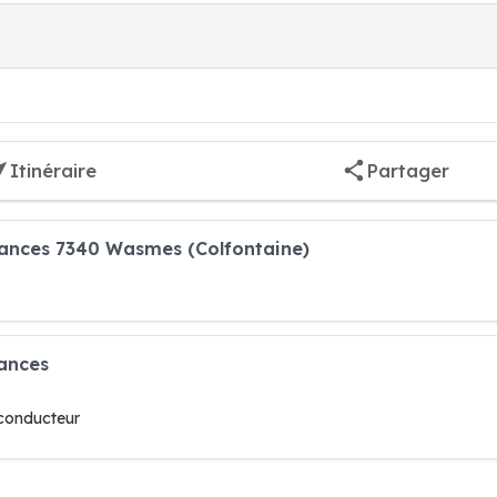
Itinéraire
Partager
rances 7340 Wasmes (Colfontaine)
rances
 conducteur