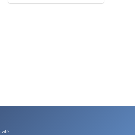
vité.