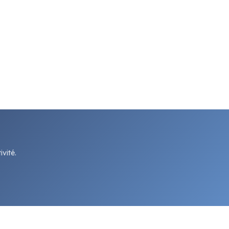
vité.