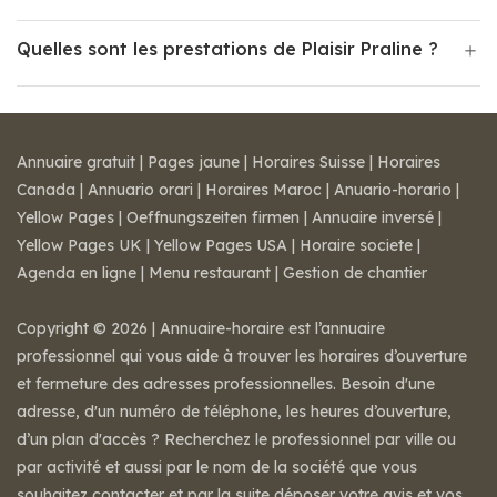
Quelles sont les prestations de Plaisir Praline ?
Annuaire gratuit
|
Pages jaune
|
Horaires Suisse
|
Horaires
Canada
|
Annuario orari
|
Horaires Maroc
|
Anuario-horario
|
Yellow Pages
|
Oeffnungszeiten firmen
|
Annuaire inversé
|
Yellow Pages UK
|
Yellow Pages USA
|
Horaire societe
|
Agenda en ligne
|
Menu restaurant
|
Gestion de chantier
Copyright © 2026 | Annuaire-horaire est l’annuaire
professionnel qui vous aide à trouver les horaires d’ouverture
et fermeture des adresses professionnelles. Besoin d'une
adresse, d'un numéro de téléphone, les heures d’ouverture,
d’un plan d'accès ? Recherchez le professionnel par ville ou
par activité et aussi par le nom de la société que vous
souhaitez contacter et par la suite déposer votre avis et vos