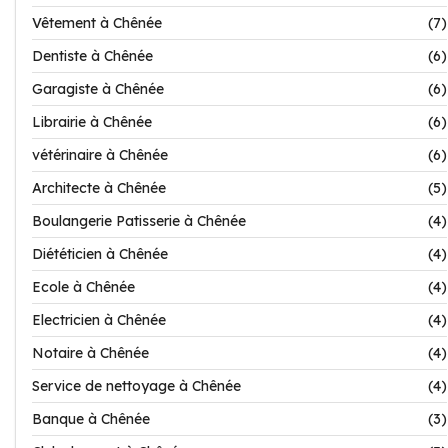
Vêtement à Chênée
(7)
Dentiste à Chênée
(6)
Garagiste à Chênée
(6)
Librairie à Chênée
(6)
vétérinaire à Chênée
(6)
Architecte à Chênée
(5)
Boulangerie Patisserie à Chênée
(4)
Diététicien à Chênée
(4)
Ecole à Chênée
(4)
Electricien à Chênée
(4)
Notaire à Chênée
(4)
Service de nettoyage à Chênée
(4)
Banque à Chênée
(3)