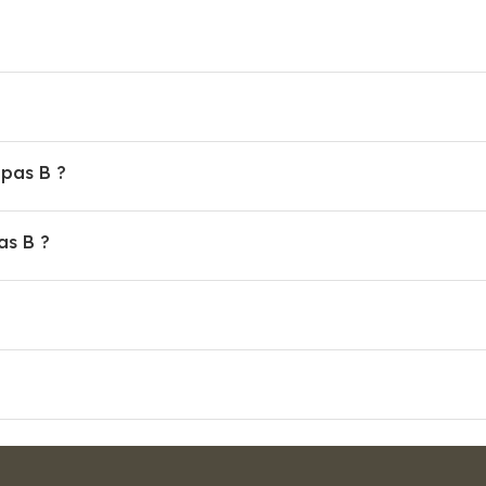
lpas B ?
as B ?