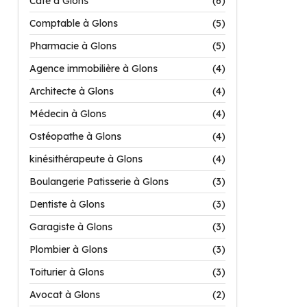
Café à Glons
(6)
Comptable à Glons
(5)
Pharmacie à Glons
(5)
Agence immobilière à Glons
(4)
Architecte à Glons
(4)
Médecin à Glons
(4)
Ostéopathe à Glons
(4)
kinésithérapeute à Glons
(4)
Boulangerie Patisserie à Glons
(3)
Dentiste à Glons
(3)
Garagiste à Glons
(3)
Plombier à Glons
(3)
Toiturier à Glons
(3)
Avocat à Glons
(2)