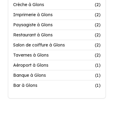
Crèche à Glons
(2)
Imprimerie à Glons
(2)
Paysagiste à Glons
(2)
Restaurant à Glons
(2)
Salon de coiffure à Glons
(2)
Tavernes à Glons
(2)
Aéroport à Glons
(1)
Banque à Glons
(1)
Bar à Glons
(1)