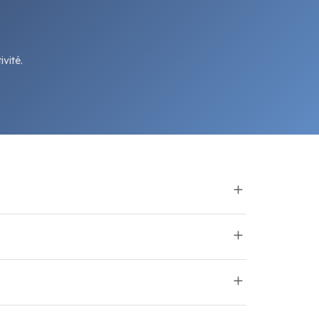
vité.