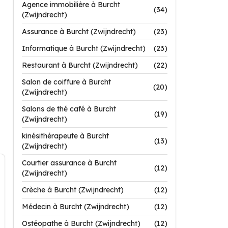
Agence immobilière à Burcht
(34)
(Zwijndrecht)
Assurance à Burcht (Zwijndrecht)
(23)
Informatique à Burcht (Zwijndrecht)
(23)
Restaurant à Burcht (Zwijndrecht)
(22)
Salon de coiffure à Burcht
(20)
(Zwijndrecht)
Salons de thé café à Burcht
(19)
(Zwijndrecht)
kinésithérapeute à Burcht
(13)
(Zwijndrecht)
Courtier assurance à Burcht
(12)
(Zwijndrecht)
Crèche à Burcht (Zwijndrecht)
(12)
Médecin à Burcht (Zwijndrecht)
(12)
Ostéopathe à Burcht (Zwijndrecht)
(12)