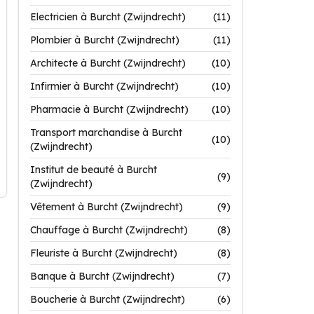
Electricien à Burcht (Zwijndrecht)
(11)
Plombier à Burcht (Zwijndrecht)
(11)
Architecte à Burcht (Zwijndrecht)
(10)
Infirmier à Burcht (Zwijndrecht)
(10)
Pharmacie à Burcht (Zwijndrecht)
(10)
Transport marchandise à Burcht
(10)
(Zwijndrecht)
Institut de beauté à Burcht
(9)
(Zwijndrecht)
Vêtement à Burcht (Zwijndrecht)
(9)
Chauffage à Burcht (Zwijndrecht)
(8)
Fleuriste à Burcht (Zwijndrecht)
(8)
Banque à Burcht (Zwijndrecht)
(7)
Boucherie à Burcht (Zwijndrecht)
(6)