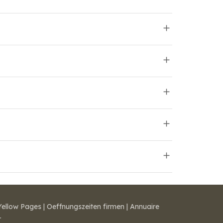
Yellow Pages
|
Oeffnungszeiten firmen
|
Annuaire
r