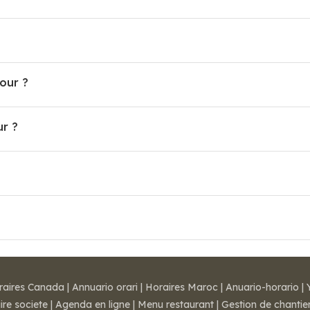
our ?
r ?
raires Canada
|
Annuario orari
|
Horaires Maroc
|
Anuario-horario
|
ire societe
|
Agenda en ligne
|
Menu restaurant
|
Gestion de chantie