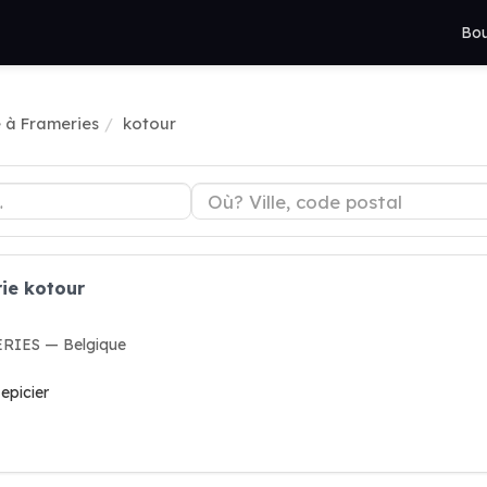
Bou
e à Frameries
kotour
rie kotour
ERIES — Belgique
 epicier