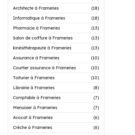
Architecte à Frameries
(18)
Informatique à Frameries
(18)
Pharmacie à Frameries
(13)
Salon de coiffure à Frameries
(13)
kinésithérapeute à Frameries
(13)
Assurance à Frameries
(10)
Courtier assurance à Frameries
(10)
Toiturier à Frameries
(10)
Librairie à Frameries
(8)
Comptable à Frameries
(7)
Menuisier à Frameries
(7)
Avocat à Frameries
(6)
Crèche à Frameries
(6)