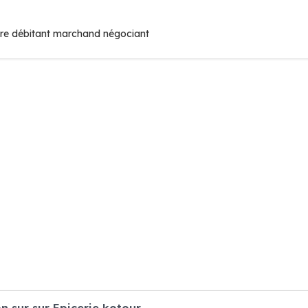
ire débitant marchand négociant
 sur sur Epicerie kotour