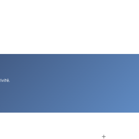
vité.