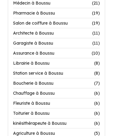
Médecin à Boussu
(21)
Pharmacie à Boussu
(19)
Salon de coiffure à Boussu
(19)
Architecte à Boussu
(11)
Garagiste à Boussu
(11)
Assurance à Boussu
(10)
Librairie à Boussu
(8)
Station service à Boussu
(8)
Boucherie à Boussu
(7)
Chauffage à Boussu
(6)
Fleuriste à Boussu
(6)
Toiturier à Boussu
(6)
kinésithérapeute à Boussu
(6)
Agriculture à Boussu
(5)