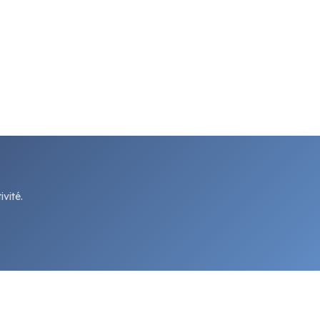
vité.