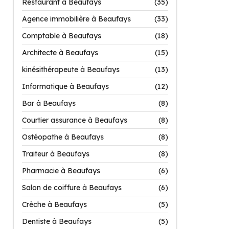
Restaurant à Beaufays
(35)
Agence immobilière à Beaufays
(33)
Comptable à Beaufays
(18)
Architecte à Beaufays
(15)
kinésithérapeute à Beaufays
(13)
Informatique à Beaufays
(12)
Bar à Beaufays
(8)
Courtier assurance à Beaufays
(8)
Ostéopathe à Beaufays
(8)
Traiteur à Beaufays
(8)
Pharmacie à Beaufays
(6)
Salon de coiffure à Beaufays
(6)
Crèche à Beaufays
(5)
Dentiste à Beaufays
(5)