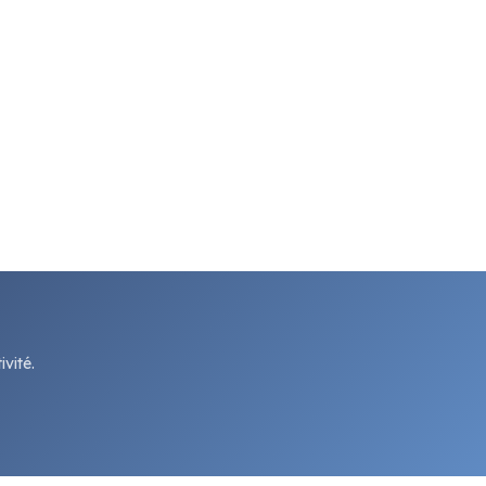
vité.