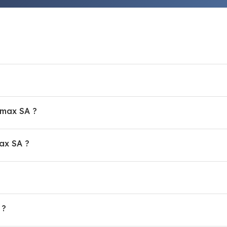
Quels sont les horaires d'ouverture de Stemax SA ?
Comment prendre rendez-vous avec Stemax SA ?
Quelles sont les prestations de Stemax SA ?