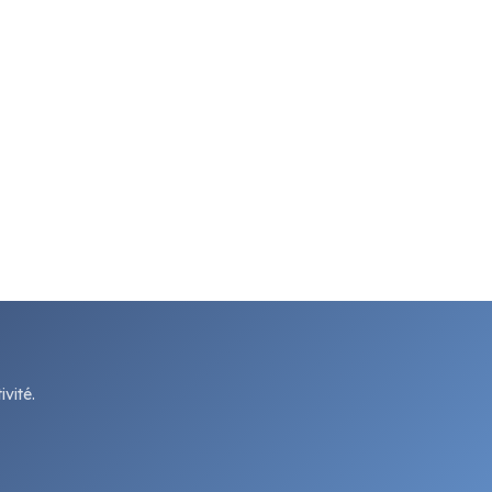
vité.