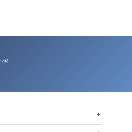
vité.