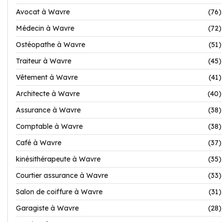
Avocat à Wavre
(76)
Médecin à Wavre
(72)
Ostéopathe à Wavre
(51)
Traiteur à Wavre
(45)
Vêtement à Wavre
(41)
Architecte à Wavre
(40)
Assurance à Wavre
(38)
Comptable à Wavre
(38)
Café à Wavre
(37)
kinésithérapeute à Wavre
(35)
Courtier assurance à Wavre
(33)
Salon de coiffure à Wavre
(31)
Garagiste à Wavre
(28)