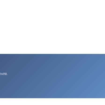
vité.