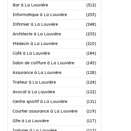
Bar à La Louvière
(312)
Informatique à La Louvière
(253)
Infirmier à La Louvière
(248)
Architecte à La Louvière
(233)
Médecin à La Louvière
(210)
Café à La Louvière
(184)
Salon de coiffure à La Louvière
(145)
Assurance à La Louvière
(128)
Traiteur à La Louvière
(124)
Avocat à La Louvière
(122)
Centre sportif à La Louvière
(121)
Courtier assurance à La Louvière
(119)
Gîte à La Louvière
(117)
Toiturier à La Louvière
(112)