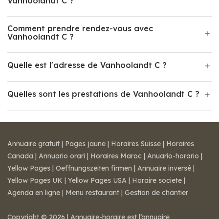
Vanhoolandt C ?
Comment prendre rendez-vous avec
Vanhoolandt C ?
Quelle est l'adresse de Vanhoolandt C ?
Quelles sont les prestations de Vanhoolandt C ?
Annuaire gratuit
|
Pages jaune
|
Horaires Suisse
|
Horaires
Canada
|
Annuario orari
|
Horaires Maroc
|
Anuario-horario
|
Yellow Pages
|
Oeffnungszeiten firmen
|
Annuaire inversé
|
Yellow Pages UK
|
Yellow Pages USA
|
Horaire societe
|
Agenda en ligne
|
Menu restaurant
|
Gestion de chantier
Copyright © 2026 | Annuaire-horaire est l’annuaire