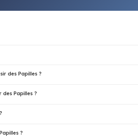
Quels sont les horaires d'ouverture de Plaisir des Papilles ?
Comment prendre rendez-vous avec Plaisir des Papilles ?
 l'adresse de Plaisir des Papilles ?
Quelles sont les prestations de Plaisir des Papilles ?