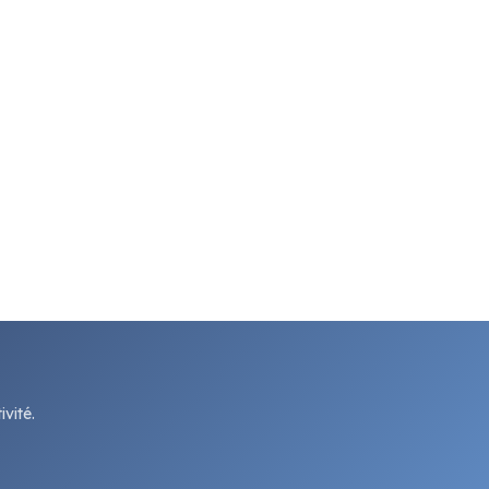
vité.