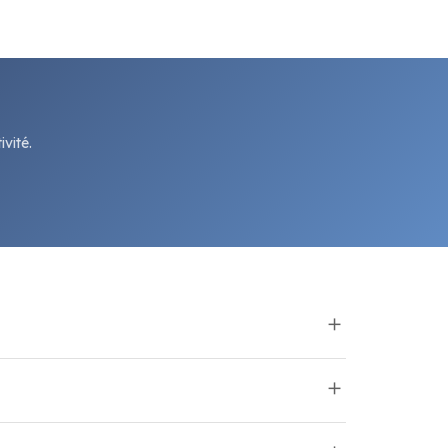
vité.