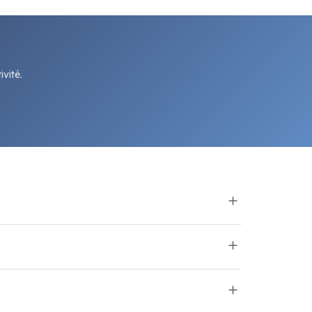
vité.