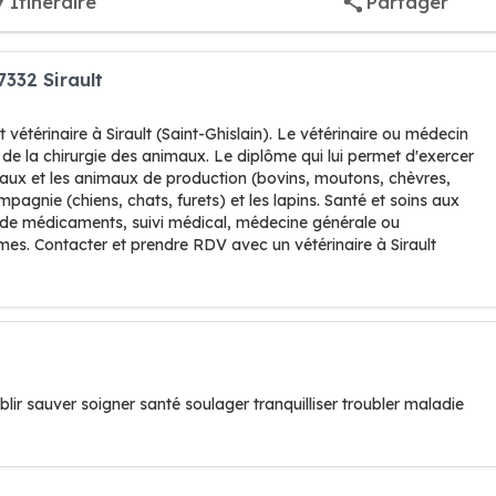
Itinéraire
Partager
7332 Sirault
vétérinaire à Sirault (Saint-Ghislain). Le vétérinaire ou médecin
de la chirurgie des animaux. Le diplôme qui lui permet d'exercer
hevaux et les animaux de production (bovins, moutons, chèvres,
pagnie (chiens, chats, furets) et les lapins. Santé et soins aux
n de médicaments, suivi médical, médecine générale ou
ermes. Contacter et prendre RDV avec un vétérinaire à Sirault
lir sauver soigner santé soulager tranquilliser troubler maladie