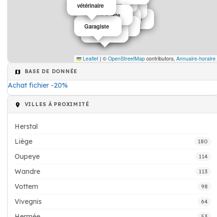
Médecin
vétérinaire
Médecin
Garagiste
Médecin
Fleuriste
Transport maritime
Médecin
Banque
Garagiste
Garagiste
Médecin
Garagiste
Leaflet
|
©
OpenStreetMap
contributors,
Annuaire-horaire
BASE DE DONNÉE
Achat fichier -20%
VILLES À PROXIMITÉ
Herstal
Liège
180
Oupeye
114
Wandre
113
Vottem
98
Vivegnis
64
Hermée
53