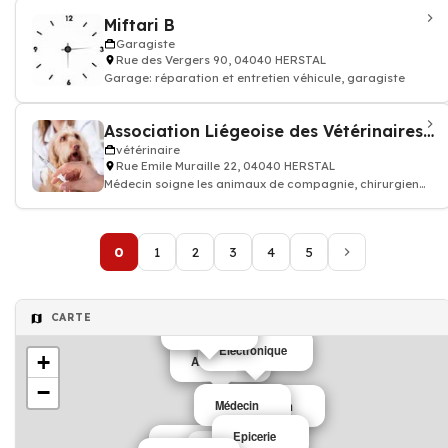
Miftari B
Garagiste
Rue des Vergers 90, 04040 HERSTAL
Garage: réparation et entretien véhicule, garagiste
Association Liégeoise des Vétérinaires de Garde
vétérinaire
Rue Emile Muraille 22, 04040 HERSTAL
Médecin soigne les animaux de compagnie, chirurgien
vétérinaire: consultation vaccin, o
0
1
2
3
4
5
CARTE
industrie
Electronique
+
Architecte
−
Médecin
Médecin
Epicerie
Chauffage