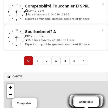
Comptabilité Fauconnier D SPRL
Comptable
Rue Stappers 6, 04020 LIèGE
Expert comptable: gestion compte et finance
Soultanbeieff A
Comptable
Rue Bois d'Avroy 43, 04000 LIèGE
Expert comptable: gestion compte et finance
0
1
2
3
4
5
CARTE
+
−
Salon de coiffure
Comptable
Salon de coiffure
Salon de coiffure
Salon de coiffure
Salon de coiffure
Salon de coiffure
Salon de coiffure
Comptable
Comptable
Comptable
Comptable
Comptable
Comptable
Comptable
Comptable
Communication
Comptable
Comptable
Comptable