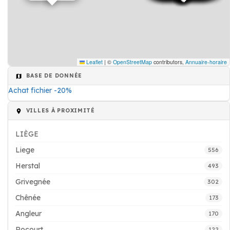
Leaflet
|
©
OpenStreetMap
contributors,
Annuaire-horaire
BASE DE DONNÉE
Achat fichier -20%
VILLES À PROXIMITÉ
LIÈGE
Liege
556
Herstal
493
Grivegnée
302
Chênée
173
Angleur
170
Rocourt
122