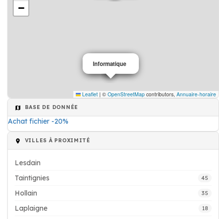
−
Informatique
Architecte
Leaflet
|
©
OpenStreetMap
contributors,
Annuaire-horaire
BASE DE DONNÉE
Achat fichier -20%
VILLES À PROXIMITÉ
Lesdain
Taintignies
45
Hollain
35
Laplaigne
18