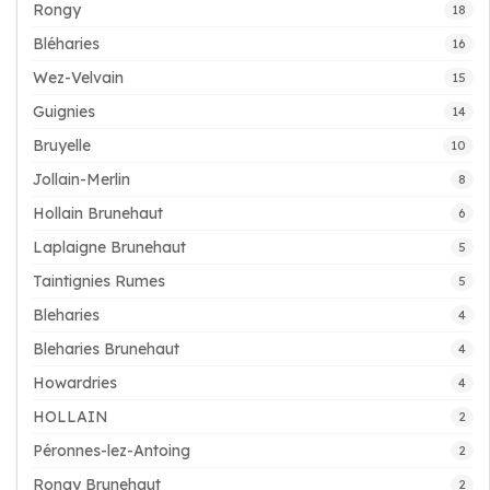
Rongy
18
Bléharies
16
Wez-Velvain
15
Guignies
14
Bruyelle
10
Jollain-Merlin
8
Hollain Brunehaut
6
Laplaigne Brunehaut
5
Taintignies Rumes
5
Bleharies
4
Bleharies Brunehaut
4
Howardries
4
HOLLAIN
2
Péronnes-lez-Antoing
2
Rongy Brunehaut
2