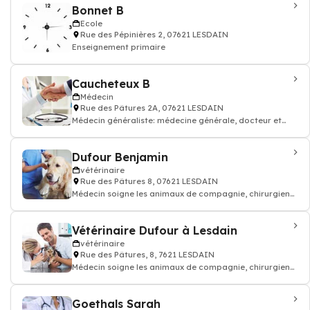
Bonnet B
Ecole
Rue des Pépinières 2, 07621 LESDAIN
Enseignement primaire
Caucheteux B
Médecin
Rue des Pâtures 2A, 07621 LESDAIN
Médecin généraliste: médecine générale, docteur et
médecin traitant
Dufour Benjamin
vétérinaire
Rue des Pâtures 8, 07621 LESDAIN
Médecin soigne les animaux de compagnie, chirurgien
vétérinaire: consultation vaccin, o
Vétérinaire Dufour à Lesdain
vétérinaire
Rue des Pâtures, 8, 7621 LESDAIN
Médecin soigne les animaux de compagnie, chirurgien
vétérinaire: consultation vaccin, o
Goethals Sarah