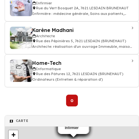
Infirmier
Rue du Vert Bosquet 2A, 7621 LESDAIN BRUNEHAUT
Infirmière : médecine générale, Soins aux patients,
prescription des médicaments, inj
Karène Madhani
Architecte
Rue des Pépinières 5, 7621 LESDAIN (BRUNEHAUT)
Architecte: réalisation d'un ouvrage Immeuble, maison
individuelle, bâtiment public
Home-Tech
Informatique
Rue des Pâtures 12, 7621 LESDAIN (BRUNEHAUT)
Ordinateurs (Entretien & réparation d')
0
CARTE
vétérinaire
vétérinaire
Pizzeria
Ecole
Médecin
Infirmier
+