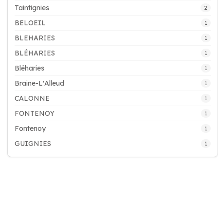
Taintignies
2
BELOEIL
1
BLEHARIES
1
BLÉHARIES
1
Bléharies
1
Braine-L'Alleud
1
CALONNE
1
FONTENOY
1
Fontenoy
1
GUIGNIES
1