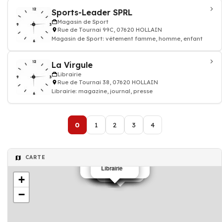
Sports-Leader SPRL
Magasin de Sport
Rue de Tournai 99C, 07620 HOLLAIN
Magasin de Sport: vêtement famme, homme, enfant
La Virgule
Librairie
Rue de Tournai 38, 07620 HOLLAIN
Librairie: magazine, journal, presse
0
1
2
3
4
CARTE
Magasin de Sport
Infirmier
Infirmier
Infirmier
Infirmier
Infirmier
Infirmier
Boiserie
Librairie
Infirmier
+
−