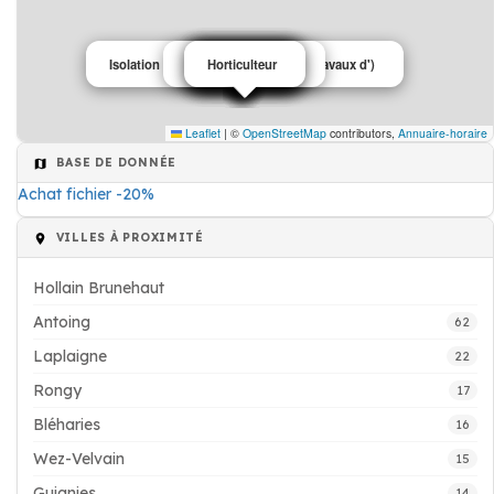
Isolation thermique & acoustique (Travaux d')
Courtier assurance
Artiste Peintre
Horticulteur
Restaurant
Restaurant
Imprimerie
Maraîcher
Fitness
Crèche
Leaflet
|
©
OpenStreetMap
contributors,
Annuaire-horaire
BASE DE DONNÉE
Achat fichier -20%
VILLES À PROXIMITÉ
Hollain Brunehaut
Antoing
62
Laplaigne
22
Rongy
17
Bléharies
16
Wez-Velvain
15
Guignies
14