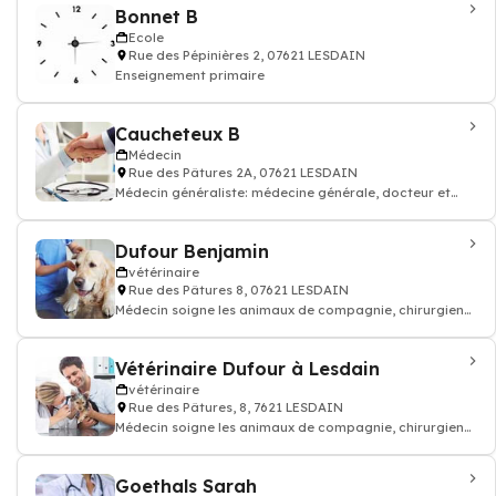
Bonnet B
Ecole
Rue des Pépinières 2, 07621 LESDAIN
Enseignement primaire
Caucheteux B
Médecin
Rue des Pâtures 2A, 07621 LESDAIN
Médecin généraliste: médecine générale, docteur et
médecin traitant
Dufour Benjamin
vétérinaire
Rue des Pâtures 8, 07621 LESDAIN
Médecin soigne les animaux de compagnie, chirurgien
vétérinaire: consultation vaccin, o
Vétérinaire Dufour à Lesdain
vétérinaire
Rue des Pâtures, 8, 7621 LESDAIN
Médecin soigne les animaux de compagnie, chirurgien
vétérinaire: consultation vaccin, o
Goethals Sarah