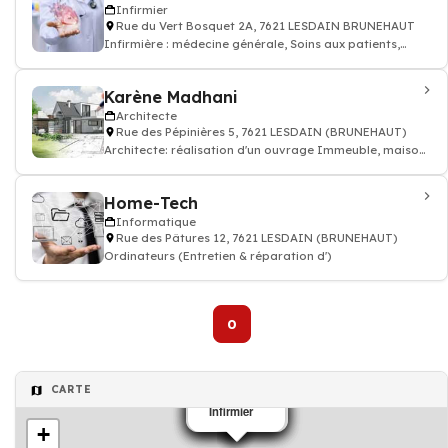
Infirmier
Rue du Vert Bosquet 2A, 7621 LESDAIN BRUNEHAUT
Infirmière : médecine générale, Soins aux patients,
prescription des médicaments, inj
Karène Madhani
Architecte
Rue des Pépinières 5, 7621 LESDAIN (BRUNEHAUT)
Architecte: réalisation d'un ouvrage Immeuble, maison
individuelle, bâtiment public
Home-Tech
Informatique
Rue des Pâtures 12, 7621 LESDAIN (BRUNEHAUT)
Ordinateurs (Entretien & réparation d')
0
CARTE
vétérinaire
vétérinaire
Pizzeria
Ecole
Médecin
Infirmier
+