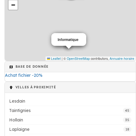
−
Informatique
Architecte
Leaflet
|
©
OpenStreetMap
contributors,
Annuaire-horaire
BASE DE DONNÉE
Achat fichier -20%
VILLES À PROXIMITÉ
Lesdain
Taintignies
45
Hollain
35
Laplaigne
18