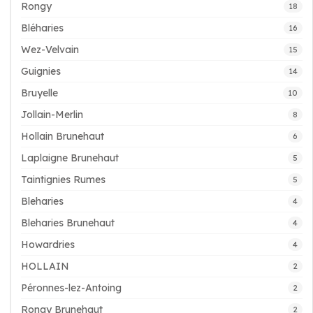
Rongy
18
Bléharies
16
Wez-Velvain
15
Guignies
14
Bruyelle
10
Jollain-Merlin
8
Hollain Brunehaut
6
Laplaigne Brunehaut
5
Taintignies Rumes
5
Bleharies
4
Bleharies Brunehaut
4
Howardries
4
HOLLAIN
2
Péronnes-lez-Antoing
2
Rongy Brunehaut
2