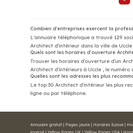
Combien d'entreprises exercent la professi
L'annuaire téléphonique a trouvé 129 socié
Architect d'intérieur dans la ville de Uccle 
Quels sont les horaires d'ouverture Archite
Trouver les horaires d'ouverture d'un Arch
Architect d'intérieurs à Uccle , le numér
Quelles sont les adresses les plus recomm
Le top 30 Architect d'intérieur les plus re
ligne ou par téléphone.
Annuaire gratuit
|
Pages jaune
|
Horaires Suisse
|
Ho
inversé
|
Yellow Pages UK
|
Yellow Pages USA
|
Hora