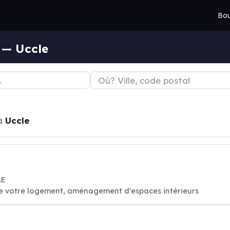
Bou
r — Uccle
à
Uccle
LE
 de votre logement, aménagement d'espaces intérieurs