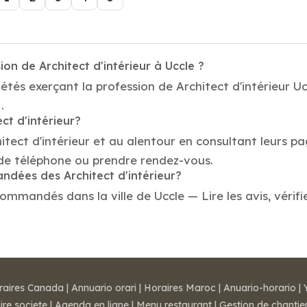
on de Architect d'intérieur à Uccle ?
tés exerçant la profession de Architect d'intérieur Ucc
.
ct d'intérieur?
itect d'intérieur et au alentour en consultant leurs p
o de téléphone ou prendre rendez-vous.
andées des Architect d'intérieur?
commandés dans la ville de Uccle — Lire les avis, vérifi
raires Canada
|
Annuario orari
|
Horaires Maroc
|
Anuario-horario
|
ire societe
|
Agenda en ligne
|
Menu restaurant
|
Gestion de chantie