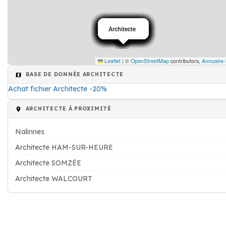
Architecte
Architecte
Architecte
Architecte
Architecte
Architecte
Architecte
Architecte
Architecte
Architecte
Architecte
Architecte
Architecte
Architecte
Architecte
Architecte
Leaflet
|
©
OpenStreetMap
contributors,
Annuaire-
BASE DE DONNÉE ARCHITECTE
Achat fichier Architecte -20%
ARCHITECTE À PROXIMITÉ
Nalinnes
Architecte HAM-SUR-HEURE
Architecte SOMZÉE
Architecte WALCOURT