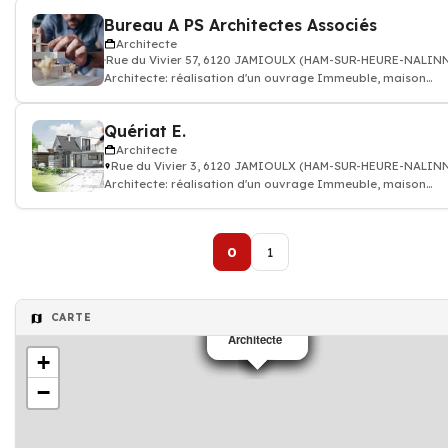
Bureau A PS Architectes Associés
Architecte
Rue du Vivier 57, 6120 JAMIOULX (HAM-SUR-HEURE-NALIN
Architecte: réalisation d'un ouvrage Immeuble, maison
individuelle, bâtiment public
Quériat E.
Architecte
Rue du Vivier 3, 6120 JAMIOULX (HAM-SUR-HEURE-NALIN
Architecte: réalisation d'un ouvrage Immeuble, maison
individuelle, bâtiment public
0
1
CARTE
Architecte
Architecte
Architecte
Architecte
+
−