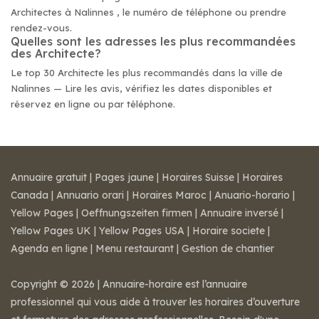
Architectes à Nalinnes , le numéro de téléphone ou prendre
rendez-vous.
Quelles sont les adresses les plus recommandées
des Architecte?
Le top 30 Architecte les plus recommandés dans la ville de
Nalinnes — Lire les avis, vérifiez les dates disponibles et
réservez en ligne ou par téléphone.
Annuaire gratuit
|
Pages jaune
|
Horaires Suisse
|
Horaires
Canada
|
Annuario orari
|
Horaires Maroc
|
Anuario-horario
|
Yellow Pages
|
Oeffnungszeiten firmen
|
Annuaire inversé
|
Yellow Pages UK
|
Yellow Pages USA
|
Horaire societe
|
Agenda en ligne
|
Menu restaurant
|
Gestion de chantier
Copyright © 2026 | Annuaire-horaire est l’annuaire
professionnel qui vous aide à trouver les horaires d’ouverture