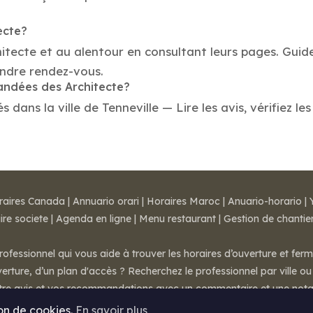
ecte?
hitecte et au alentour en consultant leurs pages. Guid
endre rendez-vous.
mandées des Architecte?
ans la ville de Tenneville — Lire les avis, vérifiez le
raires Canada
|
Annuario orari
|
Horaires Maroc
|
Anuario-horario
|
ire societe
|
Agenda en ligne
|
Menu restaurant
|
Gestion de chantie
rofessionnel qui vous aide à trouver les horaires d’ouverture et fer
rture, d’un plan d'accès ? Recherchez le professionnel par ville ou 
otre avis et vos recommandations avec un commentaire et une nota
ion de cookies.
En savoir plus