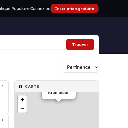
tique Populaire
|
Connexion
|
|
Inscription gratuite
Trouver
CARTE
Architecte
+
−