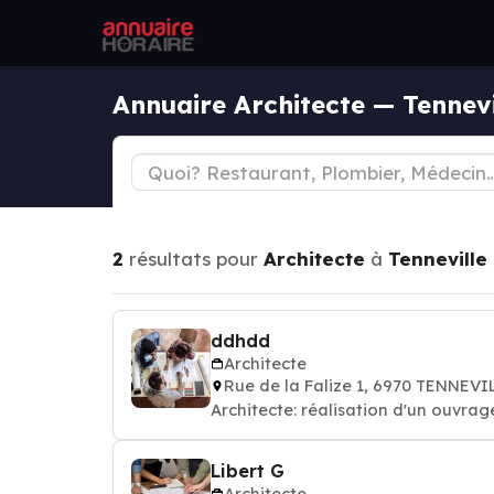
Annuaire Architecte — Tennevi
2
résultats pour
Architecte
à
Tenneville
ddhdd
Architecte
Rue de la Falize 1, 6970 TENNEVI
Architecte: réalisation d'un ouvrag
Libert G
Architecte