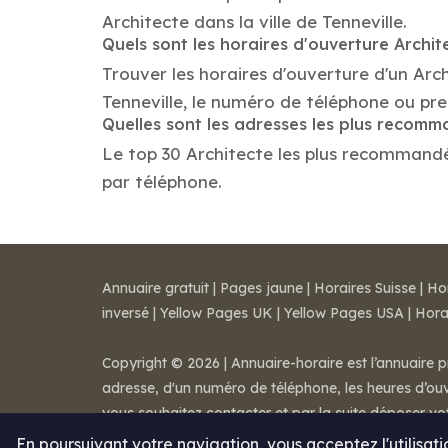
Architecte dans la ville de Tenneville.
Quels sont les horaires d'ouverture Archit
Trouver les horaires d'ouverture d'un Arc
Tenneville, le numéro de téléphone ou pr
Quelles sont les adresses les plus recom
Le top 30 Architecte les plus recommandés d
par téléphone.
Annuaire gratuit
|
Pages jaune
|
Horaires Suisse
|
Ho
inversé
|
Yellow Pages UK
|
Yellow Pages USA
|
Hora
Copyright © 2026 | Annuaire-horaire est l’annuaire p
adresse, d'un numéro de téléphone, les heures d’ouve
vous souhaitez contacter et par la suite déposer v
Mentions légales
-
Conditions de ventes
-
Contact
En poursuivant votre navigation, vous acceptez l'utilisat