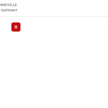
TENNEVILLE
e batiment
0