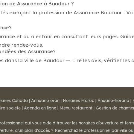
sion de Assurance à Baudour ?
tés exerçant la profession de Assurance Baudour . Vot
ance?
urance et au alentour en consultant leurs pages. Guid
ndre rendez-vous.
mandées des Assurance?
ans la ville de Baudour — Lire les avis, vérifiez les 
raires Canada
|
Annuario orari
|
Horaires Maroc
|
Anuario-horario
|
ire societe
|
Agenda en ligne
|
Menu restaurant
|
Gestion de chantie
rofessionnel qui vous aide à trouver les horaires d’ouverture et fer
rture, d’un plan d'accès ? Recherchez le professionnel par ville ou 