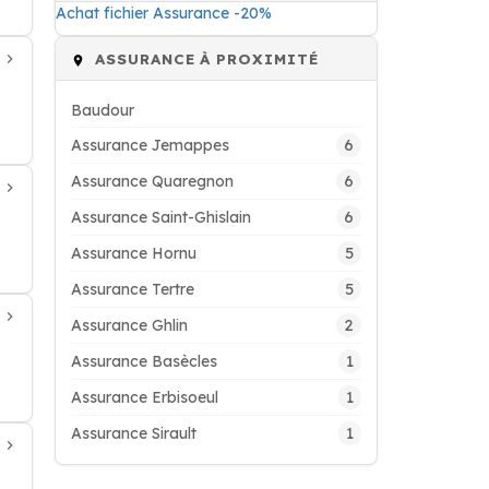
Achat fichier Assurance -20%
ASSURANCE À PROXIMITÉ
Baudour
6
Assurance Jemappes
6
Assurance Quaregnon
6
Assurance Saint-Ghislain
5
Assurance Hornu
5
Assurance Tertre
2
Assurance Ghlin
1
Assurance Basècles
1
Assurance Erbisoeul
1
Assurance Sirault