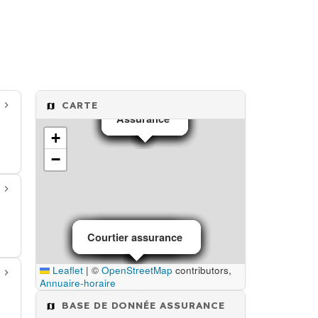
CARTE
Assurance
Assurance
Assurance
Assurance
Assurance
Assurance
+
−
Courtier assurance
Courtier assurance
Courtier assurance
Courtier assurance
Courtier assurance
Assurance
Assurance
Leaflet
|
©
OpenStreetMap
contributors,
Annuaire-horaire
BASE DE DONNÉE ASSURANCE