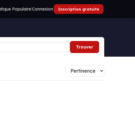
tique Populaire
|
Connexion
|
|
Inscription gratuite
Trouver