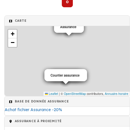
0
CARTE
Assurance
Assurance
+
−
Courtier assurance
Courtier assurance
Assurance
Leaflet
|
©
OpenStreetMap
contributors,
Annuaire-horaire
BASE DE DONNÉE ASSURANCE
Achat fichier Assurance -20%
ASSURANCE À PROXIMITÉ