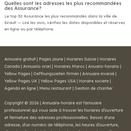
Quelles sont les adresses les plus recommandées
des Assurance?
Le top 30 Assurance les plus recommandés dans la ville de
Sirault — Lire les avis, vérifiez les dates disponibles et réservez
en ligne ou par téléphone.
Annuaire gratuit
|
Pages jaune
|
Horaires Suisse
|
Horaires
Canada
|
Annuario orari
|
Horaires Maroc
|
Anuario-horario
|
Yellow Pages
|
Oeffnungszeiten firmen
|
Annuaire inversé
|
Yellow Pages UK
|
Yellow Pages USA
|
Horaire societe
|
Agenda en ligne
|
Menu restaurant
|
Gestion de chantier
Copyright © 2026 | Annuaire-horaire est l’annuaire
professionnel qui vous aide à trouver les horaires d’ouverture
et fermeture des adresses professionnelles. Besoin d'une
adresse, d'un numéro de téléphone, les heures d’ouverture,