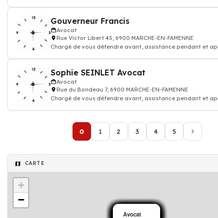
procédure judiciaire
Gouverneur Francis
Avocat
Rue Victor Libert 45, 6900 MARCHE-EN-FAMENNE
Chargé de vous défendre avant, assistance pendant et ap
procédure judiciaire
Sophie SEINLET Avocat
Avocat
Rue du Bondeau 7, 6900 MARCHE-EN-FAMENNE
Chargé de vous défendre avant, assistance pendant et ap
procédure judiciaire
0
1
2
3
4
5
CARTE
+
−
Avocat
Avocat
Avocat
Avocat
Avocat
Avocat
Avocat
Avocat
Avocat
Avocat
Avocat
Avocat
Avocat
Avocat
Avocat
Avocat
Avocat
Avocat
Avocat
Avocat