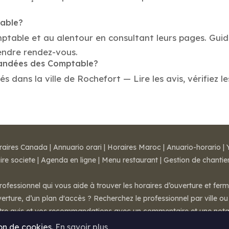
table?
mptable et au alentour en consultant leurs pages. Gui
endre rendez-vous.
mmandées des Comptable?
ans la ville de Rochefort — Lire les avis, vérifiez le
raires Canada
|
Annuario orari
|
Horaires Maroc
|
Anuario-horario
|
ire societe
|
Agenda en ligne
|
Menu restaurant
|
Gestion de chantie
rofessionnel qui vous aide à trouver les horaires d’ouverture et fer
rture, d’un plan d'accès ? Recherchez le professionnel par ville ou 
otre avis et vos recommandations avec un commentaire et une nota
ion de cookies.
En savoir plus