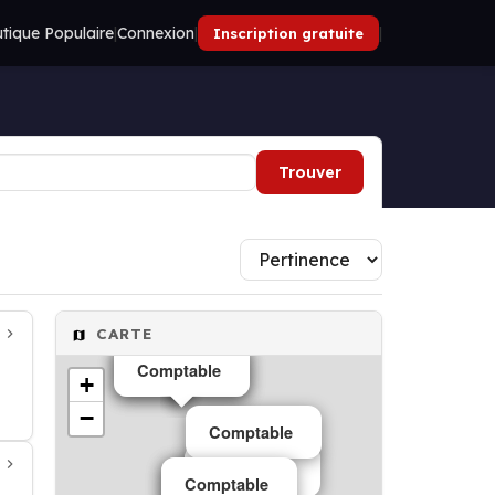
tique Populaire
|
Connexion
|
|
Inscription gratuite
Trouver
CARTE
Comptable
Comptable
+
−
Comptable
Comptable
Comptable
Comptable