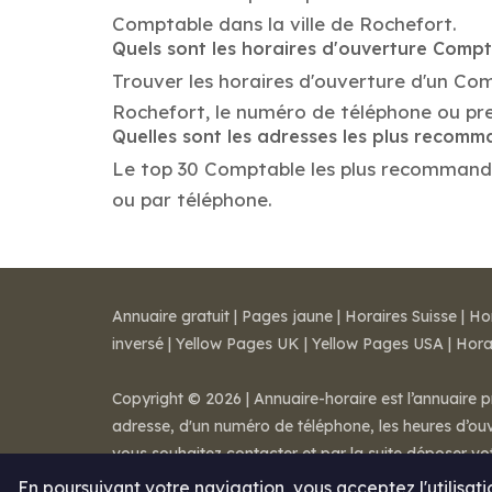
Comptable dans la ville de Rochefort.
Quels sont les horaires d'ouverture Comp
Trouver les horaires d'ouverture d'un Co
Rochefort, le numéro de téléphone ou pr
Quelles sont les adresses les plus reco
Le top 30 Comptable les plus recommandés d
ou par téléphone.
Annuaire gratuit
|
Pages jaune
|
Horaires Suisse
|
Ho
inversé
|
Yellow Pages UK
|
Yellow Pages USA
|
Hora
Copyright © 2026 | Annuaire-horaire est l’annuaire p
adresse, d'un numéro de téléphone, les heures d’ouve
vous souhaitez contacter et par la suite déposer v
Mentions légales
-
Conditions de ventes
-
Contact
En poursuivant votre navigation, vous acceptez l'utilisat