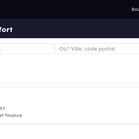
Bou
fort
ORT
et finance