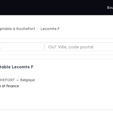
Bou
table à Rochefort
Lecomte F
table Lecomte F
CHEFORT — Belgique
 et finance