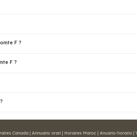
comte F ?
mte F ?
 ?
raires Canada
|
Annuario orari
|
Horaires Maroc
|
Anuario-horario
|