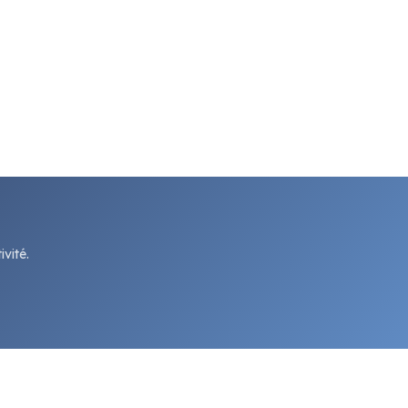
vité.