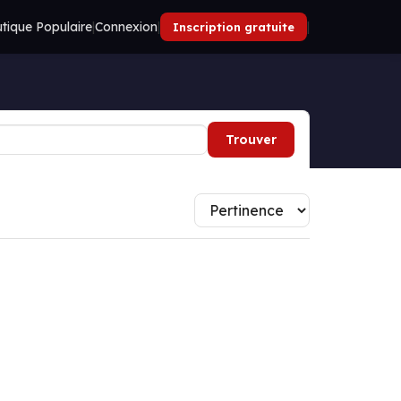
tique Populaire
|
Connexion
|
|
Inscription gratuite
Trouver