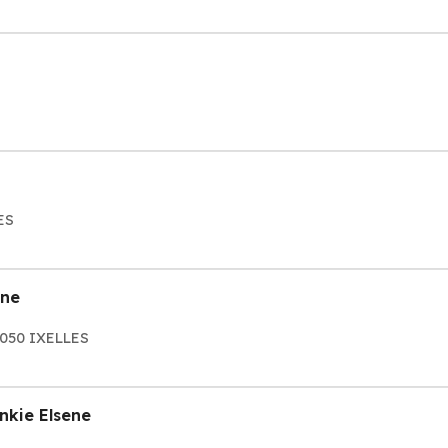
ES
ene
050 IXELLES
nkie Elsene