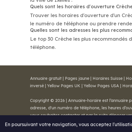
Quels sont les horaires d'ouverture Crèch
Trouver les horaires d'ouverture d'un Crè
le numéro de téléphone ou prendre rende
Quelles sont les adresses les plus recom
Le top 30 Crèche les plus recommandés dans 
téléphone.
Annuaire gratuit
|
Pages jaune
|
Horaires Suisse
|
Ho
inversé
|
Yellow Pages UK
|
Yellow Pages USA
|
Hora
Copyright © 2026 | Annuaire-horaire est l’annuaire p
adresse, d'un numéro de téléphone, les heures d’ouve
vous souhaitez contacter et par la suite déposer v
Mentions légales
-
Conditions de ventes
-
Contact
En poursuivant votre navigation, vous acceptez l'utilisat