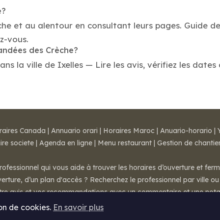
e?
che et au alentour en consultant leurs pages. Guide des
z-vous.
mandées des Crèche?
la ville de Ixelles — Lire les avis, vérifiez les dates
raires Canada
|
Annuario orari
|
Horaires Maroc
|
Anuario-horario
|
ire societe
|
Agenda en ligne
|
Menu restaurant
|
Gestion de chantie
rofessionnel qui vous aide à trouver les horaires d’ouverture et fer
rture, d’un plan d'accès ? Recherchez le professionnel par ville ou 
otre avis et vos recommandations avec un commentaire et une nota
ion de cookies.
En savoir plus