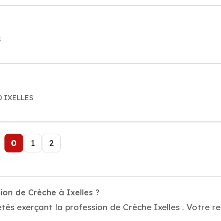
S
0 IXELLES
0
1
2
ion de Crèche à Ixelles ?
tés exerçant la profession de Crèche Ixelles . Votre r