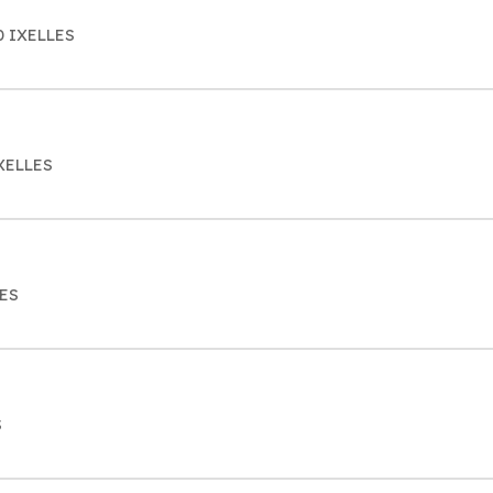
0 IXELLES
IXELLES
LES
S