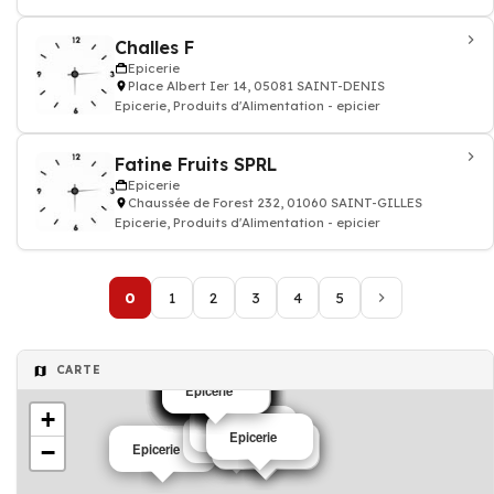
Challes F
Epicerie
Place Albert Ier 14, 05081 SAINT-DENIS
Epicerie, Produits d'Alimentation - epicier
Fatine Fruits SPRL
Epicerie
Chaussée de Forest 232, 01060 SAINT-GILLES
Epicerie, Produits d'Alimentation - epicier
0
1
2
3
4
5
CARTE
Epicerie
Epicerie
Epicerie
Epicerie
Epicerie
Epicerie
Epicerie
Epicerie
Epicerie
Epicerie
Epicerie
Epicerie
Epicerie
+
Epicerie
Epicerie
Epicerie
Epicerie
Epicerie
−
Epicerie