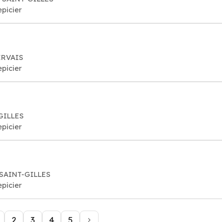
epicier
ERVAIS
epicier
GILLES
epicier
 SAINT-GILLES
epicier
2
3
4
5