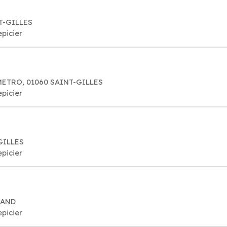
NT-GILLES
epicier
METRO, 01060 SAINT-GILLES
epicier
GILLES
epicier
MAND
epicier