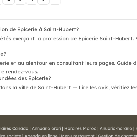
ion de Epicerie à Saint-Hubert?
étés exerçant la profession de Epicerie Saint-Hubert. 
ie?
erie et au alentour en consultant leurs pages. Guide d
re rendez-vous.
andées des Epicerie?
ns la ville de Saint-Hubert — Lire les avis, vérifiez le
raires Canada
|
Annuario orari
|
Horaires Maroc
|
Anuario-horario
|
ire societe
|
Agenda en ligne
|
Menu restaurant
|
Gestion de chantie