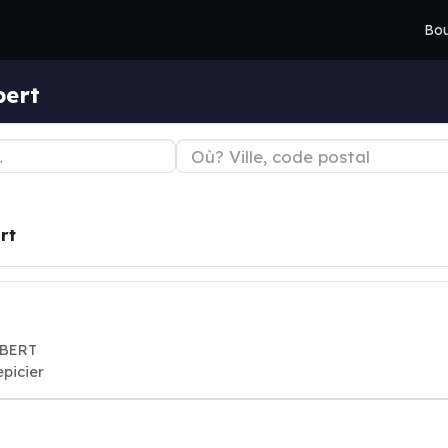
Bou
bert
rt
UBERT
epicier