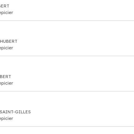
BERT
epicier
T-HUBERT
epicier
UBERT
epicier
 SAINT-GILLES
epicier